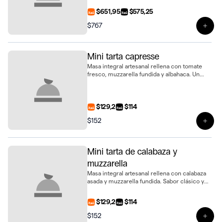
bandeja de 6 unidades
$651,95
$575,25
$767
Ver 
Mini tarta capresse
Masa integral artesanal rellena con tomate
fresco, muzzarella fundida y albahaca. Un
clásico capresse en formato mini
$129,2
$114
$152
Ver 
Mini tarta de calabaza y
muzzarella
Masa integral artesanal rellena con calabaza
asada y muzzarella fundida. Sabor clásico y
suave en formato mini
$129,2
$114
$152
Ver 