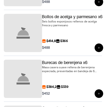
$488
Ver 
Bollos de acelga y parmesano x6
Seis bollos esponjosos rellenos de acelga
fresca y parmesano
$414,8
$366
$488
Ver 
Burecas de berenjena x6
Masa casera suave rellena de berenjena
especiada, presentadas en bandeja de 6
unidades
$384,2
$339
$452
Ver 