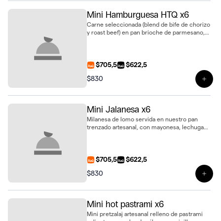
Mini Hamburguesa HTQ x6
Carne seleccionada (blend de bife de chorizo
y roast beef) en pan brioche de parmesano,
con mayonesa, queso dambo, cebolla dorada
y panceta crocante. Un bocado gourmet con
el sello HTQ, presentación mini
$705,5
$622,5
$830
Ver 
Mini Jalanesa x6
Milanesa de lomo servida en nuestro pan
trenzado artesanal, con mayonesa, lechuga
fresca, tomate y huevo. Un clásico en formato
mini, ideal para eventos o regalar,
presuentado en bandeja de 6 unidades
$705,5
$622,5
$830
Ver 
Mini hot pastrami x6
Mini pretzalaj artesanal relleno de pastrami