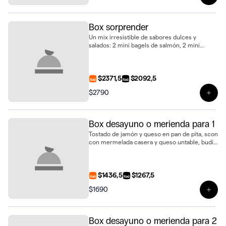
Ver 
Box sorprender
Un mix irresistible de sabores dulces y
salados: 2 mini bagels de salmón, 2 mini
baguettines de jamón crudo, 2 mini
sándwiches de pan de nuez con jamón y
queso, 2 mini sándwiches de pollo con
tomate, huevo duro y mayonesa, 2 mini
$2371,5
$2092,5
scones de queso, 2 bollos, 2 mini tartaletas de
$2790
limón y merengue, 2 budincitos de limón y
Ver 
amapola, 2 alfajores de vainilla, 2 cookies
medianas, 2 brownies con dulce de leche y
ganache, 2 bowls de frutas frescas y 2 jugos
Box desayuno o merienda para 1
de naranja natural
Tostado de jamón y queso en pan de pita, scon
con mermelada casera y queso untable, budín
marmolado, alfajor de cookie con dulce de
leche, 3 biscotti de vainilla y jugo de naranja
fresco
$1436,5
$1267,5
$1690
Ver 
Box desayuno o merienda para 2