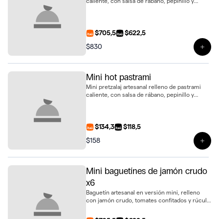
caliente, con salsa de rábano, pepinillo y
tomate fresco. Un bocado intenso y gourmet,
presentado en bandeja de 6 unidades
$705,5
$622,5
$830
Ver 
Mini hot pastrami
Mini pretzalaj artesanal relleno de pastrami
caliente, con salsa de rábano, pepinillo y
tomate fresco. Un bocado intenso y gourmet
$134,3
$118,5
$158
Ver 
Mini baguetínes de jamón crudo
x6
Baguetín artesanal en versión mini, relleno
con jamón crudo, tomates confitados y rúcula
fresca. Un bocado sabroso y sofisticado,
presentado en bandeja de 6 unidades