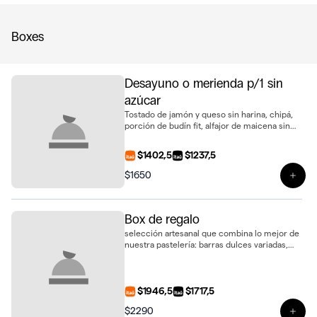
Boxes
Desayuno o merienda p/1 sin
azúcar
Tostado de jamón y queso sin harina, chipá,
porción de budín fit, alfajor de maicena sin
azúcar y jugo de naranja natural. Una opción
saludable, ideal para regalar
$1402,5
$1237,5
$1650
Ver 
Box de regalo
selección artesanal que combina lo mejor de
nuestra pastelería: barras dulces variadas,
delicados alfajores, galletas de sésamo y 2
biscotti de vainilla, presentados en una caja
lista para regalar
$1946,5
$1717,5
$2290