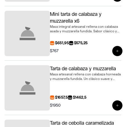
Mini tarta de calabaza y
muzzarella x6
Masa integral artesanal rellena con calabaza
asada y muzzarella fundida. Sabor clásico y
suave en formato mini, presentada en bandeja
de 6 unidades
$651,95
$575,25
$767
Ver 
Tarta de calabaza y muzzarella
Masa artesanal rellena con calabaza horneada
y muzzarella fundida. Un clásico suave y
sabroso en tamaño de 28 cm, ideal para
compartir
$1657,5
$1462,5
$1950
Ver 
Tarta de cebolla caramelizada