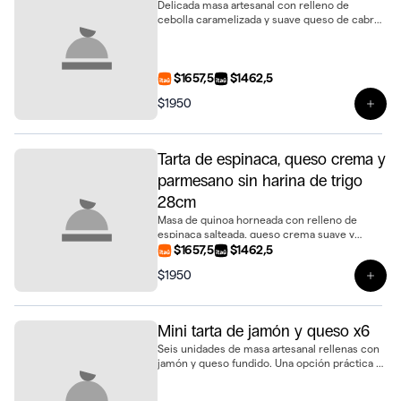
Delicada masa artesanal con relleno de
cebolla caramelizada y suave queso de cabra.
Una tarta elegante y llena de sabor en tamaño
de 28 cm
$1657,5
$1462,5
$1950
Ver 
Tarta de espinaca, queso crema y
parmesano sin harina de trigo
28cm
Masa de quinoa horneada con relleno de
espinaca salteada, queso crema suave y
parmesano gratinado. Una propuesta delicada
$1657,5
$1462,5
y sofisticada, libre de trigo, de 28cm
$1950
Ver 
Mini tarta de jamón y queso x6
Seis unidades de masa artesanal rellenas con
jamón y queso fundido. Una opción práctica y
sabrosa para compartir