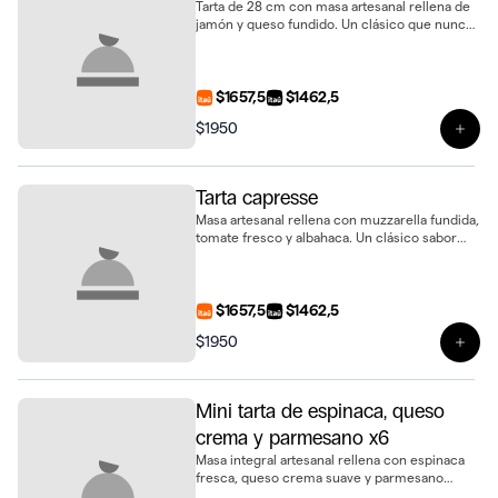
Tarta de 28 cm con masa artesanal rellena de
jamón y queso fundido. Un clásico que nunca
falla, ideal para compartir
$1657,5
$1462,5
$1950
Ver 
Tarta capresse
Masa artesanal rellena con muzzarella fundida,
tomate fresco y albahaca. Un clásico sabor
italiano en formato tarta de 28 cm, ideal para
compartir
$1657,5
$1462,5
$1950
Ver 
Mini tarta de espinaca, queso
crema y parmesano x6
Masa integral artesanal rellena con espinaca
fresca, queso crema suave y parmesano
fundido. Un bocado sabroso y delicado en