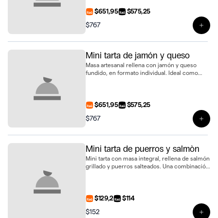
$651,95
$575,25
$767
Ver 
Mini tarta de jamón y queso
Masa artesanal rellena con jamón y queso
fundido, en formato individual. Ideal como
snack o para complementar tu pedido
$651,95
$575,25
$767
Ver 
Mini tarta de puerros y salmòn
Mini tarta con masa integral, rellena de salmón
grillado y puerros salteados. Una combinación
delicada y llena de sabor
$129,2
$114
$152
Ver 