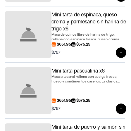
Mini tarta de espinaca, queso
crema y parmesano sin harina de
trigo x6
Masa de quinoa libre de harina de trigo,
rellena con espinaca fresca, queso crema
suave y parmesano gratinado. Una opción
$651,95
$575,25
distinta y deliciosa en formato mini tarta,
$767
presentado en bandeja de 6 unidades
Ver 
Mini tarta pascualina x6
Masa artesanal rellena con acelga fresca,
huevo y condimentos caseros. La clásica
pascualina en un práctico formato mini,
presentada en bandeja de 6 unidades
$651,95
$575,25
$767
Ver 
Mini tarta de puerro y salmòn sin