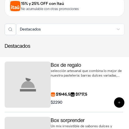
15% y 25% OFF con Itaú
No acumulable con otras promociones
Destacados
Destacados
Box de regalo
selección artesanal que combina lo mejor de
nuestra pastelería: barras dulces variadas,
delicados alfajores, galletas de sésamo y 2
biscotti de vainilla, presentados en una caja
lista para regalar
$1946,5
$1717,5
$2290
Ver 
Box sorprender
Un mix irresistible de sabores dulces y