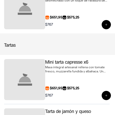
desmechado con un toque de ralladura de
limón, cebolla morada encurtida, perejil
fresco y queso crema. Ideal para sorprender
en cualquier ocasión, presentado en bandeja
de 6 unidades
$651,95
$575,25
$767
Ver 
Tartas
Mini tarta capresse x6
Masa integral artesanal rellena con tomate
fresco, muzzarella fundida y albahaca. Un
clásico capresse en formato mini, presentado
en bandeja de 6 unidades
$651,95
$575,25
$767
Ver 
Tarta de jamón y queso