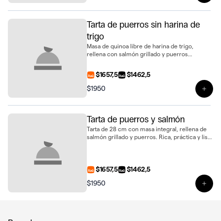
Tarta de puerros sin harina de
trigo
Masa de quinoa libre de harina de trigo,
rellena con salmón grillado y puerros
salteados. Una tarta de 28 cm sabrosa y
diferente, ideal para compartir
$1657,5
$1462,5
$1950
Ver 
Tarta de puerros y salmón
Tarta de 28 cm con masa integral, rellena de
salmón grillado y puerros. Rica, práctica y lista
para compartir
$1657,5
$1462,5
$1950
Ver 