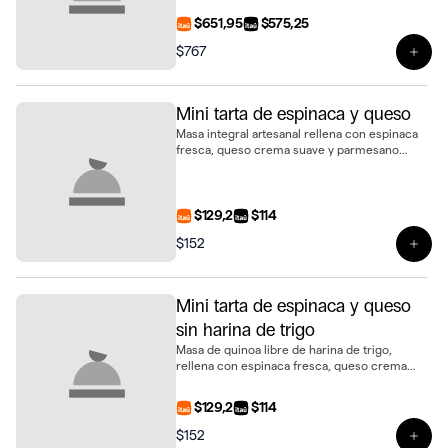
formato mini, presentado en bandeja de 6
$651,95
$575,25
unidades
$767
Ver 
Mini tarta de espinaca y queso
Masa integral artesanal rellena con espinaca
fresca, queso crema suave y parmesano
fundido. Un bocado sabroso y delicado en
formato mini
$129,2
$114
$152
Ver 
Mini tarta de espinaca y queso
sin harina de trigo
Masa de quinoa libre de harina de trigo,
rellena con espinaca fresca, queso crema
suave y parmesano gratinado. Una opción
distinta y deliciosa en formato mini tarta
$129,2
$114
$152
Ver 