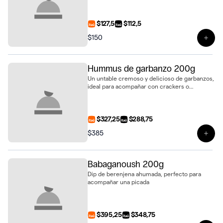
$127,5
$112,5
$150
Ver 
Hummus de garbanzo 200g
Un untable cremoso y delicioso de garbanzos,
ideal para acompañar con crackers o
vegetales.
$327,25
$288,75
$385
Ver 
Babaganoush 200g
Dip de berenjena ahumada, perfecto para
acompañar una picada
$395,25
$348,75