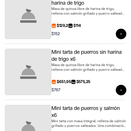
harina de trigo
Masa de quinoa libre de harina de trigo,
rellena con salmón grillado y puerro salteado.
Un bocado distinto y gourmet en formato mini
$129,2
$114
$152
Ver 
Mini tarta de puerros sin harina
de trigo x6
Masa de quinoa libre de harina de trigo,
rellena con salmón grillado y puerro salteado.
Un bocado distinto y gourmet en formato
mini, presentada en bandeja de 6 unidades
$651,95
$575,25
$767
Ver 
Mini tarta de puerros y salmón
x6
Mini tarta con masa integral, rellena de salmón
grillado y puerros salteados. Una combinación
delicada y llena de sabor, presentada en