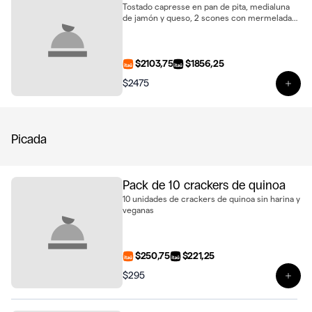
Tostado capresse en pan de pita, medialuna
de jamón y queso, 2 scones con mermelada
casera y queso untable, porción de carrot
cake, estuche de alfajores y 2 jugos de naranja
natural
$2103,75
$1856,25
$2475
Ver 
Picada
Pack de 10 crackers de quinoa
10 unidades de crackers de quinoa sin harina y
veganas
$250,75
$221,25
$295
Ver 