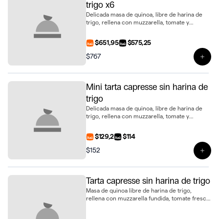
trigo x6
Delicada masa de quinoa, libre de harina de
trigo, rellena con muzzarella, tomate y
albahaca. Una opción ligera y saludable en
formato mini, presentado en bandeja de 6
$651,95
$575,25
unidades
$767
Ver 
Mini tarta capresse sin harina de
trigo
Delicada masa de quinoa, libre de harina de
trigo, rellena con muzzarella, tomate y
albahaca. Una opción ligera y saludable en
formato mini
$129,2
$114
$152
Ver 
Tarta capresse sin harina de trigo
Masa de quinoa libre de harina de trigo,
rellena con muzzarella fundida, tomate fresco
y albahaca. Una opción distinta y sabrosa en
tamaño de 28 cm, ideal para compartir