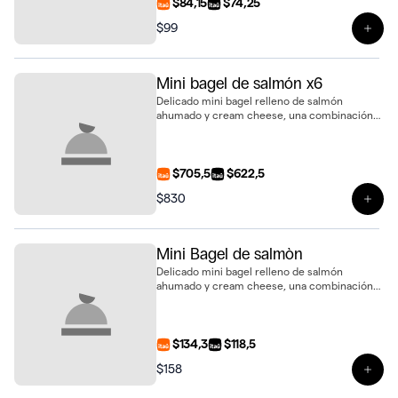
$84,15
$74,25
$99
Ver 
Mini bagel de salmón x6
Delicado mini bagel relleno de salmón
ahumado y cream cheese, una combinación
fresca y elegante para sorprender, presentado
en bandeja de 6 unidades
$705,5
$622,5
$830
Ver 
Mini Bagel de salmòn
Delicado mini bagel relleno de salmón
ahumado y cream cheese, una combinación
fresca y elegante para sorprender
$134,3
$118,5
$158
Ver 