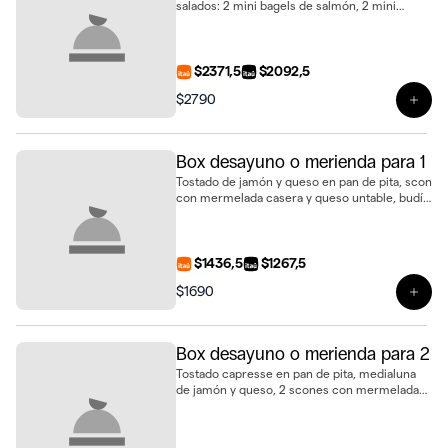
salados: 2 mini bagels de salmón, 2 mini
baguettines de jamón crudo, 2 mini
sándwiches de pan de nuez con jamón y
queso, 2 mini sándwiches de pollo con
tomate, huevo duro y mayonesa, 2 mini
$2371,5
$2092,5
scones de queso, 2 bollos, 2 mini tartaletas de
$2790
limón y merengue, 2 budincitos de limón y
Ver 
amapola, 2 alfajores de vainilla, 2 cookies
medianas, 2 brownies con dulce de leche y
ganache, 2 bowls de frutas frescas y 2 jugos
Box desayuno o merienda para 1
de naranja natural
Tostado de jamón y queso en pan de pita, scon
con mermelada casera y queso untable, budín
marmolado, alfajor de cookie con dulce de
leche, 3 biscotti de vainilla y jugo de naranja
fresco
$1436,5
$1267,5
$1690
Ver 
Box desayuno o merienda para 2
Tostado capresse en pan de pita, medialuna
de jamón y queso, 2 scones con mermelada
casera y queso untable, porción de carrot
cake, estuche de alfajores y 2 jugos de naranja
natural