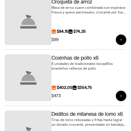
Croqueta de arroz
Masa de arroz suave combinada con espinaca
fresca y queso parmesano, crocante por fuera
y tierna por dentro
$84,15
$74,25
$99
Ver 
Coxinhas de pollo x6
6 unidades de tradicionales bocadillos
brasileños rellenos de pollo
$402,05
$354,75
$473
Ver 
Deditos de milanesa de lomo x6
Tiras de lomo rebozadas y fritas hasta lograr
un dorado crocante, presentadas en bandeja
de 6 unidades