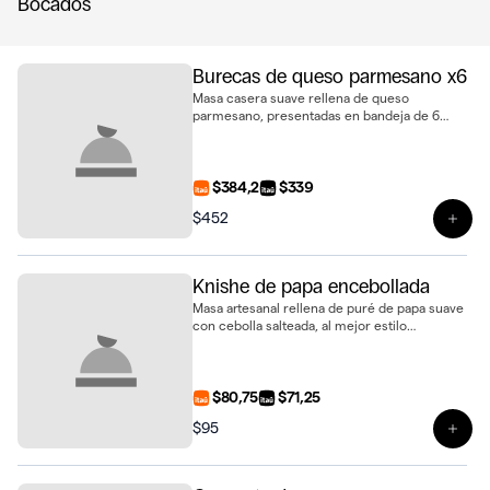
Bocados
Burecas de queso parmesano x6
Masa casera suave rellena de queso
parmesano, presentadas en bandeja de 6
unidades
$384,2
$339
$452
Ver 
Knishe de papa encebollada
Masa artesanal rellena de puré de papa suave
con cebolla salteada, al mejor estilo
tradicional
$80,75
$71,25
$95
Ver 