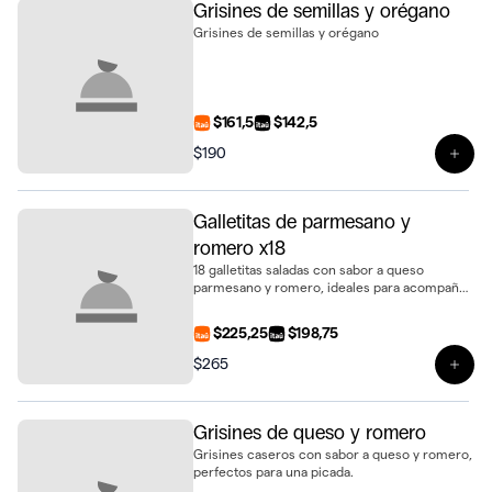
Grisines de semillas y orégano
Grisines de semillas y orégano
$161,5
$142,5
$190
Ver 
Galletitas de parmesano y
romero x18
18 galletitas saladas con sabor a queso
parmesano y romero, ideales para acompañar
dips o como snack.
$225,25
$198,75
$265
Ver 
Grisines de queso y romero
Grisines caseros con sabor a queso y romero,
perfectos para una picada.