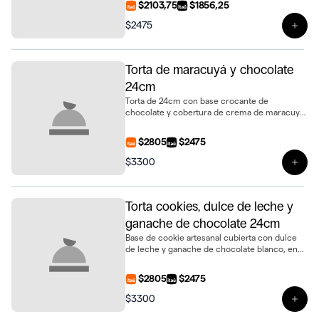
$2103,75
$1856,25
$2475
Ver 
Torta de maracuyá y chocolate
24cm
Torta de 24cm con base crocante de
chocolate y cobertura de crema de maracuyá.
Fresca, equilibrada y deliciosa para compartir
$2805
$2475
$3300
Ver 
Torta cookies, dulce de leche y
ganache de chocolate 24cm
Base de cookie artesanal cubierta con dulce
de leche y ganache de chocolate blanco, en
tamaño de 24cm de diámetro
$2805
$2475
$3300
Ver 