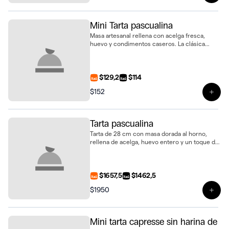
Mini Tarta pascualina
Masa artesanal rellena con acelga fresca,
huevo y condimentos caseros. La clásica
pascualina en un práctico formato mini
$129,2
$114
$152
Ver 
Tarta pascualina
Tarta de 28 cm con masa dorada al horno,
rellena de acelga, huevo entero y un toque de
especias. La receta uruguaya más tradicional
con un acabado gourmet
$1657,5
$1462,5
$1950
Ver 
Mini tarta capresse sin harina de