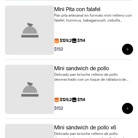
Mini Pita con falafel
Pan pita artesanal en formato mini relleno con
falafel, hummus, babaganoush, cebolla
morada encurtida y pepino encurtido. Fresca y
saludable
$129,2
$114
$152
Ver p
Mini sandwich de pollo
Delicado pan brioche relleno de pollo
desmechado con un toque de ralladura de
limón, cebolla morada encurtida, perejil
fresco y queso crema. Ideal para sorprender
en cualquier ocasión
$129,2
$114
$152
Ver 
Mini sándwich de pollo x6
Delicado pan brioche relleno de pollo