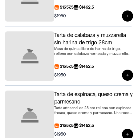
$1657,5
$1462,5
$1950
Ver 
Tarta de calabaza y muzzarella
sin harina de trigo 28cm
Masa de quinoa libre de harina de trigo,
rellena con calabaza horneada y muzzarella
fundida. Una versión diferente y sabrosa del
clásico, en tamaño de 28 cm
$1657,5
$1462,5
$1950
Ver 
Tarta de espinaca, queso crema y
parmesano
Tarta artesanal de 28 cm rellena con espinaca
fresca, queso crema y parmesano. Una receta
clásica, ideal para cualquier ocasión
$1657,5
$1462,5
$1950
Ver 