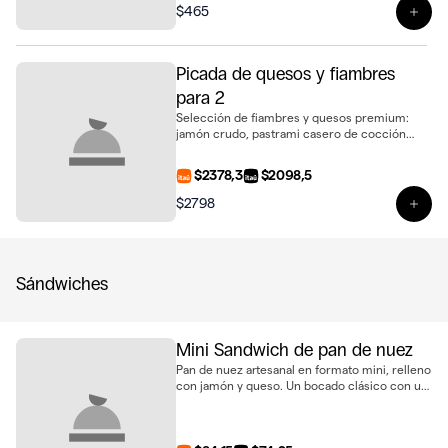
$465
Ver 
Picada de quesos y fiambres
para 2
Selección de fiambres y quesos premium:
jamón crudo, pastrami casero de cocción
lenta, queso dambo, queso de cabra, queso
massdam y queso azul. Acompañada con
$2378,3
$2098,5
dátiles, frutos secos y aceitunas marinadas.
Ideal para compartir entre dos o picar entre 4
$2798
Ver 
Sándwiches
Mini Sandwich de pan de nuez
Pan de nuez artesanal en formato mini, relleno
con jamón y queso. Un bocado clásico con un
toque gourmet