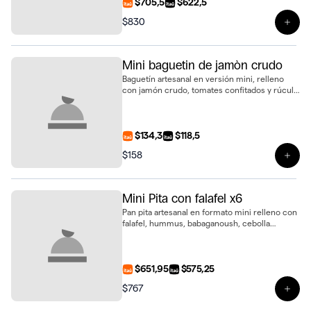
$705,5
$622,5
$830
Ver 
Mini baguetin de jamòn crudo
Baguetín artesanal en versión mini, relleno
con jamón crudo, tomates confitados y rúcula
fresca. Un bocado sabroso y sofisticado
$134,3
$118,5
$158
Ver 
Mini Pita con falafel x6
Pan pita artesanal en formato mini relleno con
falafel, hummus, babaganoush, cebolla
morada encurtida y pepino encurtido. Bandeja
de 6 unidades, fresca y saludable
$651,95
$575,25
$767
Ver p