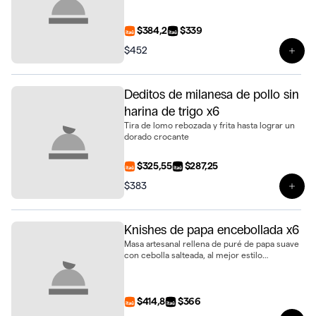
$384,2
$339
$452
Ver 
Deditos de milanesa de pollo sin
harina de trigo x6
Tira de lomo rebozada y frita hasta lograr un
dorado crocante
$325,55
$287,25
$383
Ver 
Knishes de papa encebollada x6
Masa artesanal rellena de puré de papa suave
con cebolla salteada, al mejor estilo
tradicional, presentada en bandeja de 6
unidades
$414,8
$366